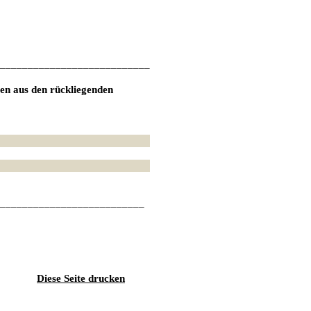
___________________________
ten aus den rückliegenden
__________________________
Diese Seite drucken