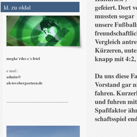
gefeiert. Dort 
ld. zu oldal
mussten sogar
unsere Fußball
freundschaftli
Vergleich antre
Kürzeren, unte
knapp mit 4:2,
megke´rdes e´s fetel
e mail :
Da uns diese Fa
admin@
Vorstand gar n
ah-tsvebergoetzen.de
fahren. Kurzer
und fuhren mi
_____________________________
Spaßfaktor ähn
schaftsspiel en