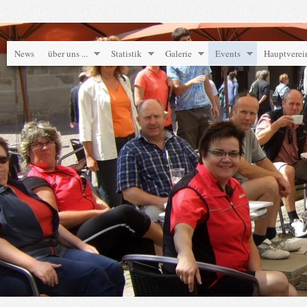
News
über uns ...
Statistik
Galerie
Events
Hauptverei