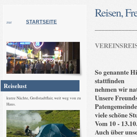
Reisen, Fr
zur
STARTSEITE
____________
VEREINSREI
So genannte Hi
stattfinden
Reiselust
nehmen wir nat
Unsere Freunds
kurze Nächte, Großstadtflair, weit weg von zu
Haus.
Patengemeinde 
viele schöne St
Vom 10 - 13.10
Auch über unse