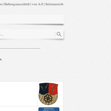
um
|
Haftungsausschluß
|
von A-Z
|
Seitenansicht
________________________
n.