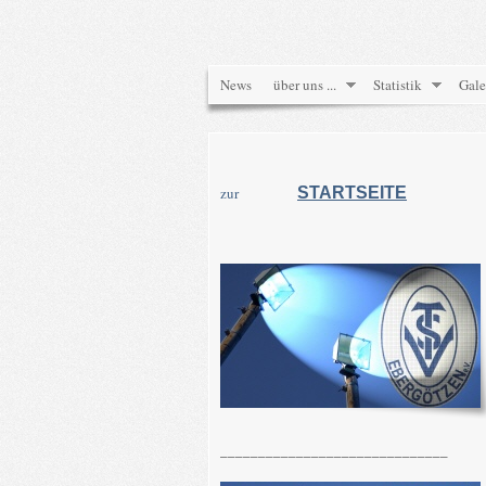
News
über uns ...
Statistik
Gale
zur
STARTSEITE
______________________________