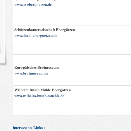
www.sz-ebergoetzen.de
Schützenkameradsschaft Ebergötzen
www.skam-ebergoetzen.de
Europäisches Brotmuseum
www.brotmuseum.de
Wilhelm Busch Mühle Ebergötzen
www.wilhelm-busch-muehle.de
interessante Links :