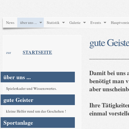
News
über uns ...
Statistik
Galerie
Events
Hauptverei
gute Geiste
STARTSEITE
zur
____________
Damit bei uns a
über uns ...
benötigt man vi
aber unscheinba
Spielerkader und Wissenswertes.
gute Geister
Ihre Tätigkeite
kleine Helfer rund um das Geschehen !
einmal vorstell
Sportanlage