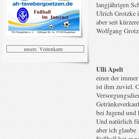
langjährigen Sch
Ulrich Grotzke i
aber seit kürze
Wolfgang Grotzke
unsere Visitenkarte
Ulli Apelt
einer der immer
ist ihm zuviel. 
Versorgungsdien
Getränkeverkau
bei Jugend und H
Und natürlich f
aber ich glaube
Fußball hat er n