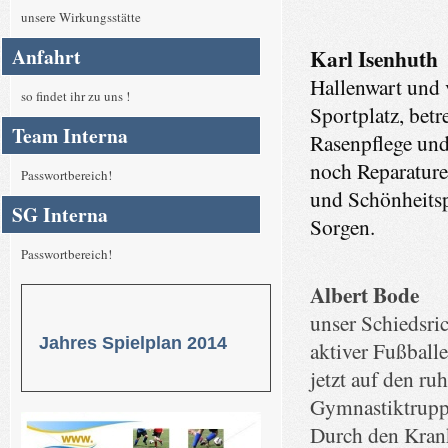
unsere Wirkungsstätte
Anfahrt
Karl Isenhuth
Hallenwart und
so findet ihr zu uns !
Sportplatz, betr
Team Interna
Rasenpflege und
noch Reparatur
Passwortbereich!
und Schönheitsp
SG Interna
Sorgen.
Passwortbereich!
Albert Bode
unser Schiedsric
Jahres Spielplan 2014
aktiver Fußballe
jetzt auf den ru
Gymnastiktrupp
Durch den Krank