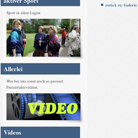
aktiver Sport
Galerie 
zurück zu:
Sport in allen Lagen
Allerlei
Was bei uns sonst noch so passiert.
Freizeitaktivitäten.
Videos