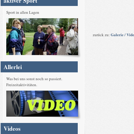
aktiver Sport
Sport in allen Lagen
Galerie / Vid
zurück zu:
Allerlei
Was bei uns sonst noch so passiert.
Freizeitaktivitäten.
Videos