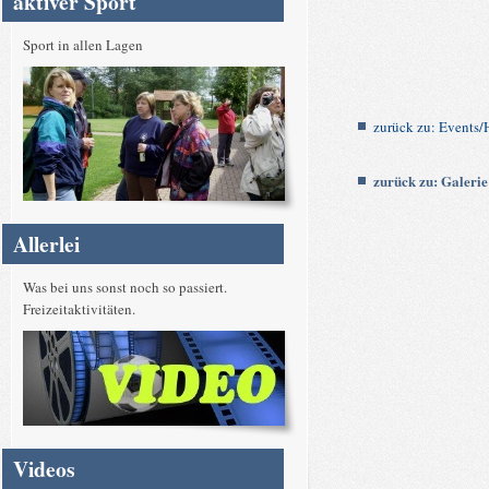
aktiver Sport
Sport in allen Lagen
zurück zu: Events
zurück zu: Galerie
Allerlei
Was bei uns sonst noch so passiert.
Freizeitaktivitäten.
Videos