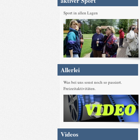
aktiver Sport
Sport in allen Lagen
Allerlei
Was bei uns sonst noch so passiert.
Freizeitaktivitäten.
Videos