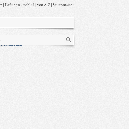
um
|
Haftungsausschluß
|
von A-Z
|
Seitenansicht
nstadt