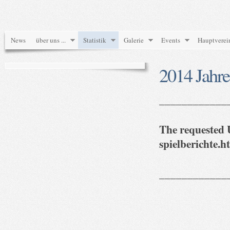
News
über uns ...
Statistik
Galerie
Events
Hauptverei
2014 Jahre
____________
The requested U
spielberichte.h
____________