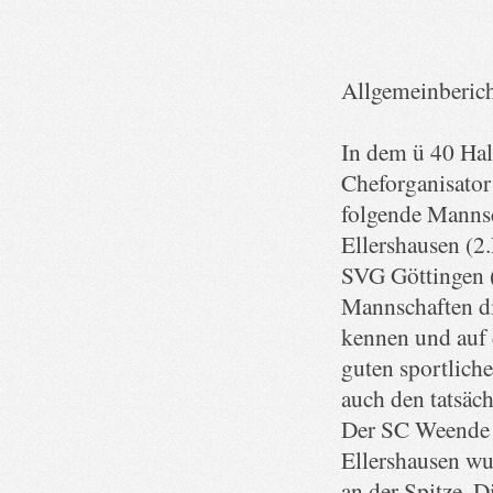
Allgemeinberich
In dem ü 40 Hal
Cheforganisator
folgende Mannsc
Ellershausen (2
SVG Göttingen (5
Mannschaften di
kennen und auf 
guten sportlich
auch den tatsäc
Der SC Weende p
Ellershausen wu
an der Spitze. 