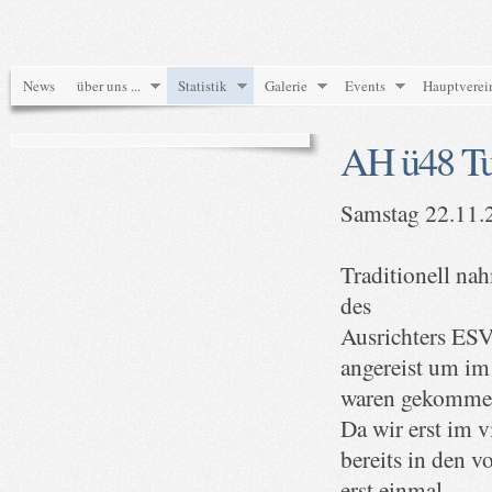
News
über uns ...
Statistik
Galerie
Events
Hauptverei
AH ü48 Tur
Samstag 22.11.2
Traditionell na
des
Ausrichters ESV
angereist um im
waren gekommen,
Da wir erst im 
bereits in den 
erst einmal