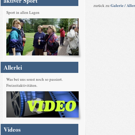
aktiver Sport
Galerie / Aller
zurück zu:
Sport in allen Lagen
Allerlei
Was bei uns sonst noch so passiert.
Freizeitaktivitäten.
Videos