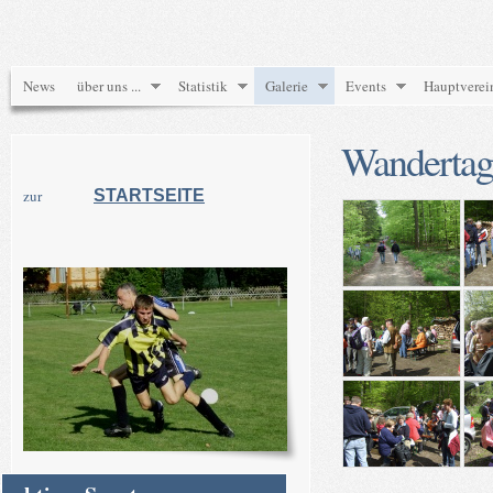
News
über uns ...
Statistik
Galerie
Events
Hauptverei
Wandertag
zur
STARTSEITE