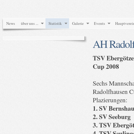
News
über uns ...
Statistik
Galerie
Events
Hauptverei
AH Radolf
TSV Ebergötzen
Cup 2008
Sechs Mannschaf
Radolfhausen Cu
Plazierungen:
1. SV Bernsha
2. SV Seeburg
3. TSV Ebergö
4. TSV Seuling