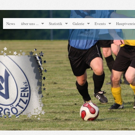
News
über uns ...
Statistik
Galerie
Events
Hauptverei