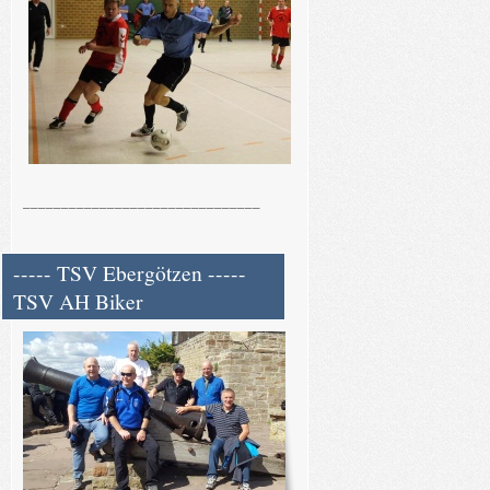
_______________________________
----- TSV Ebergötzen -----
TSV AH Biker