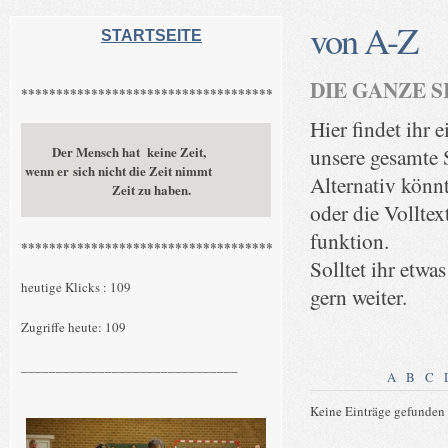
von A-Z
STARTSEITE
DIE GANZE S
************************************
Hier findet ihr 
Der Mensch hat keine Zeit,
unsere gesamte S
wenn er sich nicht die Zeit nimmt
Alternativ könn
Zeit zu haben.
oder die Volltex
funktion.
************************************
Solltet ihr etwas
heutige Klicks : 109
gern weiter.
Zugriffe heute: 109
_______________________________
A
B
C
Keine Einträge gefunden