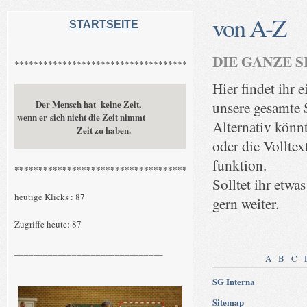
von A-Z
STARTSEITE
DIE GANZE S
************************************
Hier findet ihr 
Der Mensch hat keine Zeit,
unsere gesamte S
wenn er sich nicht die Zeit nimmt
Alternativ könn
Zeit zu haben.
oder die Volltex
funktion.
************************************
Solltet ihr etwas
heutige Klicks : 87
gern weiter.
Zugriffe heute: 87
_______________________________
A
B
C
SG Interna
Sitemap