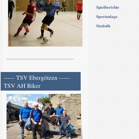
Spielberichte
Sportanlage
Statistik
_______________________________
----- TSV Ebergötzen -----
TSV AH Biker