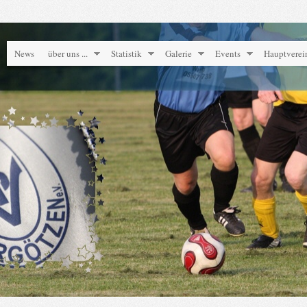
News
über uns ...
Statistik
Galerie
Events
Hauptverei