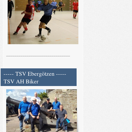
_______________________________
----- TSV Ebergötzen -----
TSV AH Biker