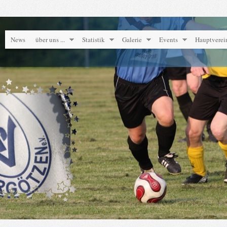
News
über uns ...
Statistik
Galerie
Events
Hauptverei