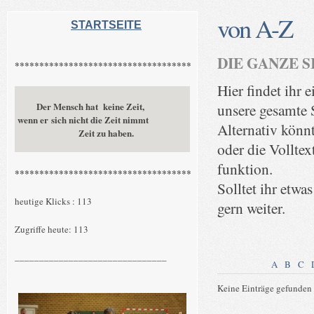
von A-Z
STARTSEITE
DIE GANZE S
************************************
Hier findet ihr 
Der Mensch hat keine Zeit,
unsere gesamte S
wenn er sich nicht die Zeit nimmt
Alternativ könn
Zeit zu haben.
oder die Volltex
funktion.
************************************
Solltet ihr etwas
heutige Klicks : 113
gern weiter.
Zugriffe heute: 113
_______________________________
A
B
C
Keine Einträge gefunden